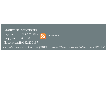
Статистика (день/месяц)
Страниц
7142
293817
RSS канал
Загрузок
0
0
Посетителей
9132
239137
Разработано МБД Софт (c) 2013. Проект "Электронная библиотека ПСТГУ" 